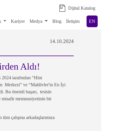
Dijital Katalog
ik
Kariyer
Medya
Blog
İletişim
EN
14.10.2024
rden Aldı!
024 tarafından “Hint
m Merkezi” ve “Maldivler'in En İyi
di. Bu önemli başarı, tesisin
e misafir memnuniyetinin bir
n tüm çalışma arkadaşlarımıza