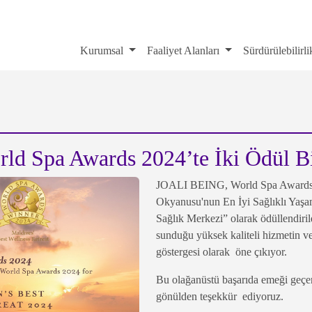
Kurumsal
Faaliyet Alanları
Sürdürülebilirl
d Spa Awards 2024’te İki Ödül Bi
JOALI BEING, World Spa Awards 2
Okyanusu'nun En İyi Sağlıklı Yaşa
Sağlık Merkezi” olarak ödüllendiril
sunduğu yüksek kaliteli hizmetin v
göstergesi olarak öne çıkıyor.
Bu olağanüstü başarıda emeği geçe
gönülden teşekkür ediyoruz.