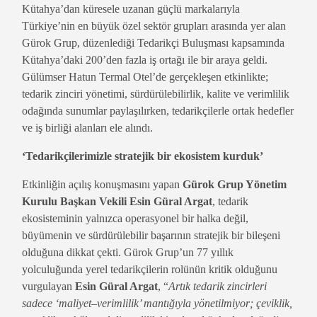
Kütahya’dan küresele uzanan güçlü markalarıyla
Türkiye’nin en büyük özel sektör grupları arasında yer alan
Gürok Grup, düzenlediği Tedarikçi Buluşması kapsamında
Kütahya’daki 200’den fazla iş ortağı ile bir araya geldi.
Gülümser Hatun Termal Otel’de gerçekleşen etkinlikte;
tedarik zinciri yönetimi, sürdürülebilirlik, kalite ve verimlilik
odağında sunumlar paylaşılırken, tedarikçilerle ortak hedefler
ve iş birliği alanları ele alındı.
‘Tedarikçilerimizle stratejik bir ekosistem kurduk’
Etkinliğin açılış konuşmasını yapan
Gürok Grup Yönetim
Kurulu Başkan Vekili Esin Güral Argat
, tedarik
ekosisteminin yalnızca operasyonel bir halka değil,
büyümenin ve sürdürülebilir başarının stratejik bir bileşeni
olduğuna dikkat çekti. Gürok Grup’un 77 yıllık
yolculuğunda yerel tedarikçilerin rolünün kritik olduğunu
vurgulayan
Esin Güral Argat
, “
Artık tedarik zincirleri
sadece ‘maliyet–verimlilik’ mantığıyla yönetilmiyor; çeviklik,