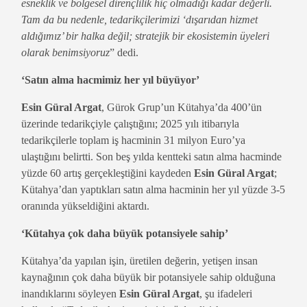
esneklik ve bölgesel dirençlilik hiç olmadığı kadar değerli.
Tam da bu nedenle, tedarikçilerimizi ‘dışarıdan hizmet
aldığımız’ bir halka değil; stratejik bir ekosistemin üyeleri
olarak benimsiyoruz
” dedi.
‘Satın alma hacmimiz her yıl büyüyor’
Esin Güral Argat
, Gürok Grup’un Kütahya’da 400’ün
üzerinde tedarikçiyle çalıştığını; 2025 yılı itibarıyla
tedarikçilerle toplam iş hacminin 31 milyon Euro’ya
ulaştığını belirtti. Son beş yılda kentteki satın alma hacminde
yüzde 60 artış gerçekleştiğini kaydeden
Esin Güral Argat
;
Kütahya’dan yaptıkları satın alma hacminin her yıl yüzde 3-5
oranında yükseldiğini aktardı.
‘Kütahya çok daha büyük potansiyele sahip’
Kütahya’da yapılan işin, üretilen değerin, yetişen insan
kaynağının çok daha büyük bir potansiyele sahip olduğuna
inandıklarını söyleyen
Esin Güral Argat
, şu ifadeleri