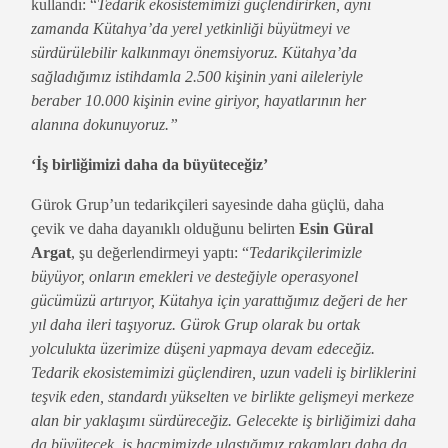
kullandı: “
Tedarik ekosistemimizi güçlendirirken, aynı
zamanda Kütahya’da yerel yetkinliği büyütmeyi ve
sürdürülebilir kalkınmayı önemsiyoruz. Kütahya’da
sağladığımız istihdamla 2.500 kişinin yani aileleriyle
beraber 10.000 kişinin evine giriyor, hayatlarının her
alanına dokunuyoruz.”
‘İş birliğimizi daha da büyüteceğiz’
Gürok Grup’un tedarikçileri sayesinde daha güçlü, daha
çevik ve daha dayanıklı olduğunu belirten
Esin Güral
Argat
, şu değerlendirmeyi yaptı: “
Tedarikçilerimizle
büyüyor, onların emekleri ve desteğiyle operasyonel
gücümüzü artırıyor, Kütahya için yarattığımız değeri de her
yıl daha ileri taşıyoruz. Gürok Grup olarak bu ortak
yolculukta üzerimize düşeni yapmaya devam edeceğiz.
Tedarik ekosistemimizi güçlendiren, uzun vadeli iş birliklerini
teşvik eden, standardı yükselten ve birlikte gelişmeyi merkeze
alan bir yaklaşımı sürdüreceğiz. Gelecekte iş birliğimizi daha
da büyütecek, iş hacmimizde ulaştığımız rakamları daha da