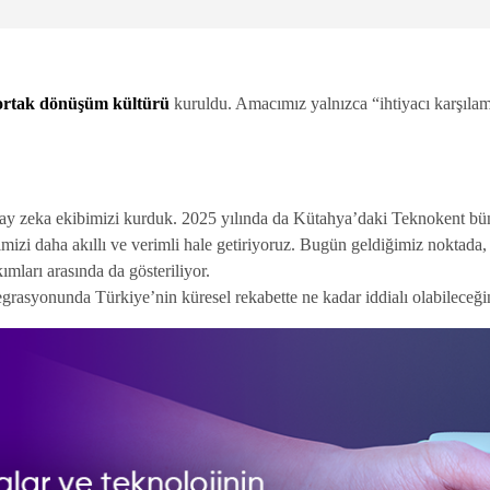
ortak dönüşüm kültürü
kuruldu. Amacımız yalnızca “ihtiyacı karşıla
pay zeka ekibimizi kurduk. 2025 yılında da Kütahya’daki Teknokent bün
zi daha akıllı ve verimli hale getiriyoruz. Bugün geldiğimiz noktada, b
mları arasında da gösteriliyor.
egrasyonunda Türkiye’nin küresel rekabette ne kadar iddialı olabileceği