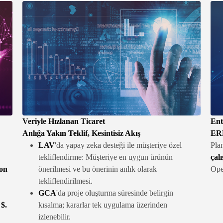
Veriyle Hızlanan Ticaret
Ent
Anlığa Yakın Teklif, Kesintisiz Akış
ERP
LAV
'da yapay zeka desteği ile müşteriye özel
Pla
tekliflendirme: Müşteriye en uygun ürünün
çal
yon
önerilmesi ve bu önerinin anlık olarak
Oper
tekliflendirilmesi.
GCA
'da proje oluşturma süresinde belirgin
 $.
kısalma; kararlar tek uygulama üzerinden
izlenebilir.